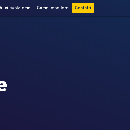
hi ci rivolgiamo
Come imballare
Contatti
e