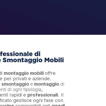
fessionale di
 Smontaggio Mobili
di
montaggio mobili
offre
e per privati e aziende.
o
smontaggio
e
montaggio
di
ti di ogni tipologia
,
enti rapidi e
professionali
. Il
ficato gestisce ogni fase con
cucine
componibili agli
arredi