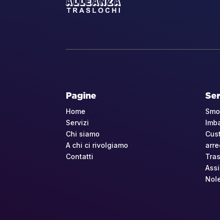
Pagine
Ser
Home
Smo
Servizi
Imba
Chi siamo
Cust
A chi ci rivolgiamo
arr
Contatti
Tras
Assi
Nol