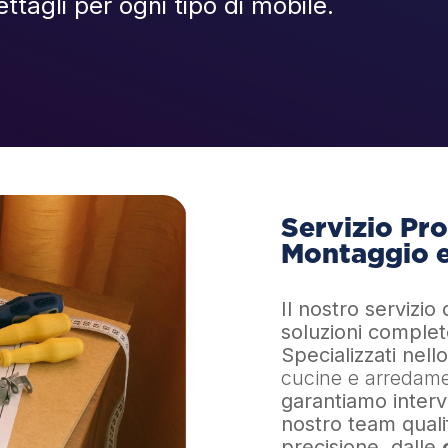
ttagli per ogni tipo di mobile.
Servizio Pro
Montaggio e
Il nostro servizio 
soluzioni complet
Specializzati nell
cucine e arredamen
garantiamo interv
nostro team quali
precisione, dalle