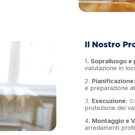
Il Nostro Pr
1.
Sopralluogo e
valutazione in loc
2.
Pianificazione
e preparazione at
3.
Esecuzione
: S
p
rotezione dei v
4.
Montaggio e V
arredamenti profe