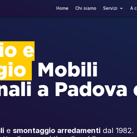
Home
Chi siamo
Servizi
A c
o e
gio
Mobili
nali a Padova 
li
e
smontaggio arredamenti
dal 1982.