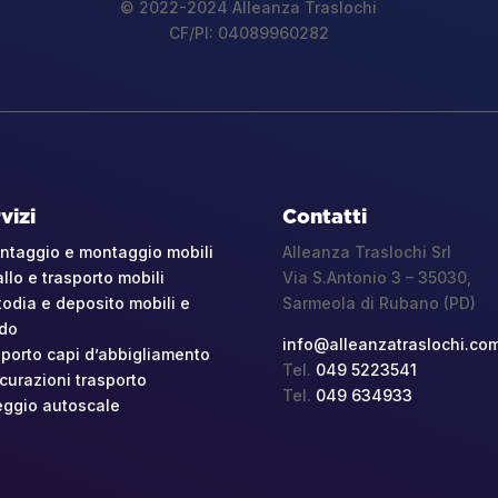
©
2022-2024 Alleanza Traslochi
CF/PI:
04089960282
vizi
Contatti
ntaggio e montaggio mobili
Alleanza Traslochi Srl
llo e trasporto mobili
Via S.Antonio 3 – 35030,
odia e deposito mobili e
Sarmeola di Rubano (PD)
edo
info@alleanzatraslochi.co
porto capi d’abbigliamento
Tel.
049 5223541
curazioni trasporto
Tel.
049 634933
eggio autoscale